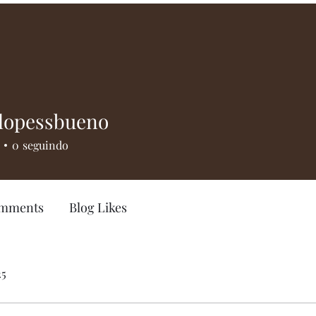
alopessbueno
pessbueno
0
seguindo
omments
Blog Likes
25