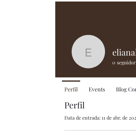
elian
elianalo
0
seguidor
Perfil
Events
Blog C
Perfil
Data de entrada: 11 de abr. de 20