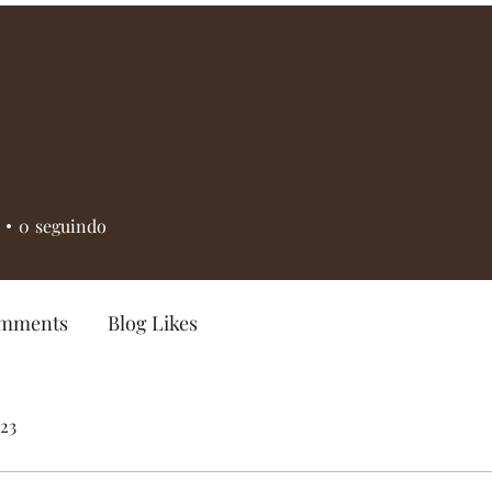
0
seguindo
omments
Blog Likes
023