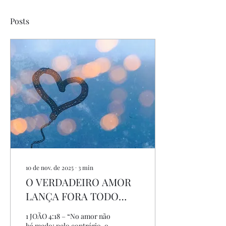
Posts
10 de nov. de 2025
∙
3
min
O VERDADEIRO AMOR
LANÇA FORA TODO
MEDO.
1 JOÃO 4:18 – “No amor não
há medo; pelo contrário, o