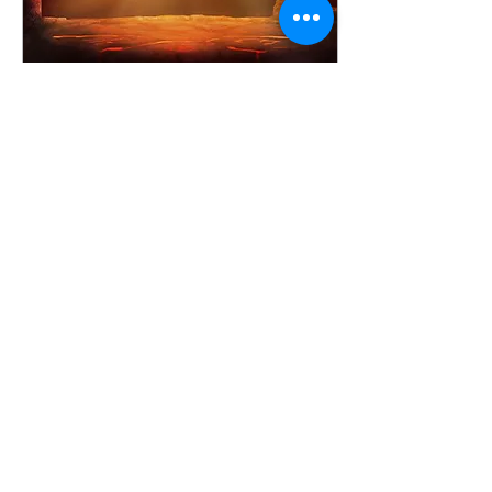
escolhidos para
determinadas missões....
5 de ago. de 2024
∙
3
min
O SAGRADO E O
PROFANO
ÊXODO 3:4-7 - “Vendo o
Senhor que ele se voltava
para ver, Deus, do meio da
sarça, o chamou e disse:
Moisés! Moisés! Ele
respondeu:...
227
0
10
Ver mais