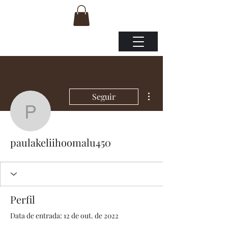
Mais ações
Seguir
paulakeliihoomalu450
paulakeliihoomalu450
Perfil
Data de entrada: 12 de out. de 2022