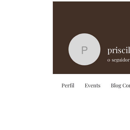
prisci
priscilael
0
seguidor
Perfil
Events
Blog C