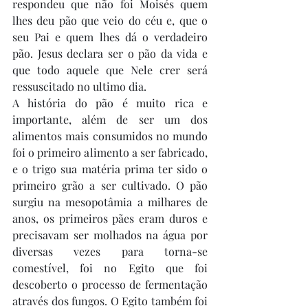
respondeu que não foi Moisés quem 
lhes deu pão que veio do céu e, que o 
seu Pai e quem lhes dá o verdadeiro 
pão. Jesus declara ser o pão da vida e 
que todo aquele que Nele crer será 
ressuscitado no ultimo dia.
A história do pão é muito rica e 
importante, além de ser um dos 
alimentos mais consumidos no mundo 
foi o primeiro alimento a ser fabricado, 
e o trigo sua matéria prima ter sido o 
primeiro grão a ser cultivado. O pão 
surgiu na mesopotâmia a milhares de 
anos, os primeiros pães eram duros e 
precisavam ser molhados na água por 
diversas vezes para torna-se 
comestível, foi no Egito que foi 
descoberto o processo de fermentação 
através dos fungos. O Egito também foi 