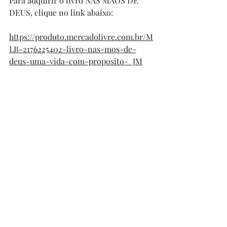
Para adquirir o livro NAS MÃOS DE 
DEUS, clique no link abaixo:
https://produto.mercadolivre.com.br/M
LB-2176225402-livro-nas-mos-de-
deus-uma-vida-com-proposito-_JM