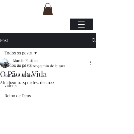
Post
Todos os posts
Márcio Fostino
Todos os posts
16 de jul. de 2019
3 min de leitura
O Pão da Vida
Estudos Bíblicos
Atualizado:
24 de fev. de 2022
vídeos
Reino de Deus