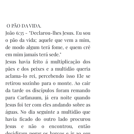
 O PÃO DA VIDA.
João 6:35 - "Declarou-lhes Jesus. Eu sou 
o pão da vida; aquele que vem a mim, 
de modo algum terá fome, e quem crê 
em mim jamais terá sede."
Jesus havia feito á multiplicação dos 
pães e dos peixes e a multidão queria 
aclama-lo rei, percebendo isso Ele se 
retirou sozinho para o monte. Ao cair 
da tarde os discípulos foram remando 
para Carfanaum, já era noite quando 
Jesus foi ter com eles andando sobre as 
águas. No dia seguinte a multidão que 
havia ficado do outro lado procurou 
Jesus e não o encontrou, então 
decidiram pegar os barcos e ir ao seu 