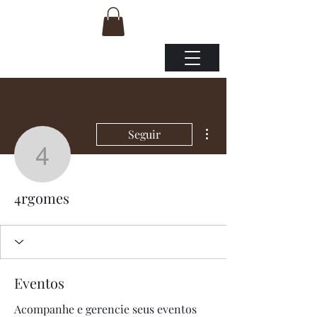
Mais ações
Seguir
4rgomes
4rgomes
Eventos
Acompanhe e gerencie seus eventos