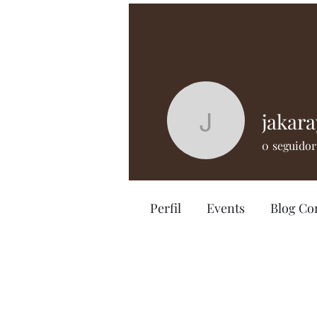
jakara
jakarayot
0
seguidor
Perfil
Events
Blog C