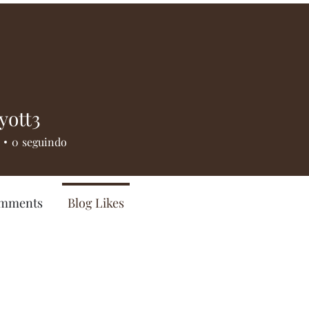
yott3
t3
0
seguindo
omments
Blog Likes