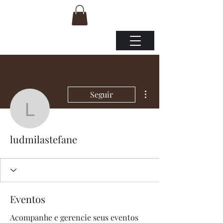
Mais ações
Seguir
ludmilastefane
ludmilastefane
Eventos
Acompanhe e gerencie seus eventos